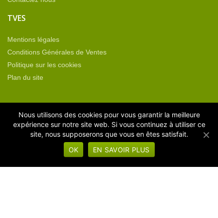
TVES
Mentions légales
Conditions Générales de Ventes
Politique sur les cookies
Plan du site
CATÉGORIES DE PRODUITS
Nous utilisons des cookies pour vous garantir la meilleure
expérience sur notre site web. Si vous continuez à utiliser ce
site, nous supposerons que vous en êtes satisfait.
Equipement neuf
OK
EN SAVOIR PLUS
Machines d'occasion
Machines sous vide
Operculeuses
Thermoformeuses
Non classé
Pièces détachées