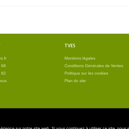
T
TVES
s.fr
Mentions légales
 68
Conditions Générales de Ventes
 82
Politique sur les cookies
nous
Plan du site
érience sur notre site web. Si vous continuez à utiliser ce site, nous