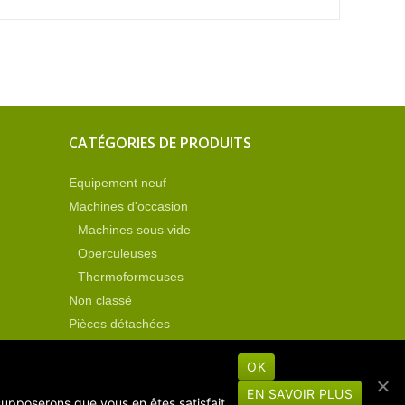
CATÉGORIES DE PRODUITS
Equipement neuf
Machines d'occasion
Machines sous vide
Operculeuses
Thermoformeuses
Non classé
Pièces détachées
OK
EN SAVOIR PLUS
 supposerons que vous en êtes satisfait.