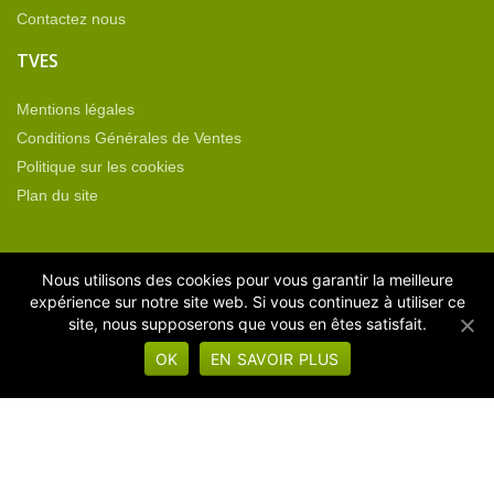
Contactez nous
TVES
Mentions légales
Conditions Générales de Ventes
Politique sur les cookies
Plan du site
CATÉGORIES DE PRODUITS
Nous utilisons des cookies pour vous garantir la meilleure
expérience sur notre site web. Si vous continuez à utiliser ce
site, nous supposerons que vous en êtes satisfait.
Equipement neuf
OK
EN SAVOIR PLUS
Machines d'occasion
Machines sous vide
Operculeuses
Thermoformeuses
Non classé