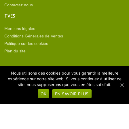
Contactez nous
TVES
Mentions légales
Conditions Générales de Ventes
Politique sur les cookies
Plan du site
CATÉGORIES DE PRODUITS
Nous utilisons des cookies pour vous garantir la meilleure
expérience sur notre site web. Si vous continuez à utiliser ce
site, nous supposerons que vous en êtes satisfait.
Equipement neuf
OK
EN SAVOIR PLUS
Machines d'occasion
Machines sous vide
Operculeuses
Thermoformeuses
Non classé