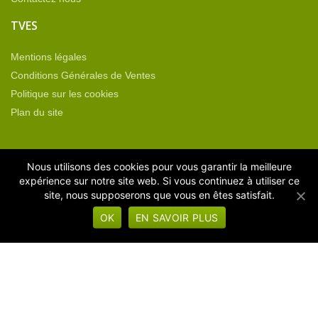
TVES
Mentions légales
Conditions Générales de Ventes
Politique sur les cookies
Plan du site
CATÉGORIES DE PRODUITS
Nous utilisons des cookies pour vous garantir la meilleure
expérience sur notre site web. Si vous continuez à utiliser ce
site, nous supposerons que vous en êtes satisfait.
Equipement neuf
OK
EN SAVOIR PLUS
Machines d'occasion
Machines sous vide
Operculeuses
Thermoformeuses
Non classé
Pièces détachées