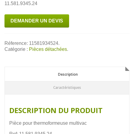
11.581.9345.24
DEMANDER UN DEVIS
Réference: 11581934524.
Catégorie :
Pièces détachées
.
Description
Description
Caractéristiques
DESCRIPTION DU PRODUIT
Pièce pour thermoformeuse multivac
Ref: 11.581.9345.24