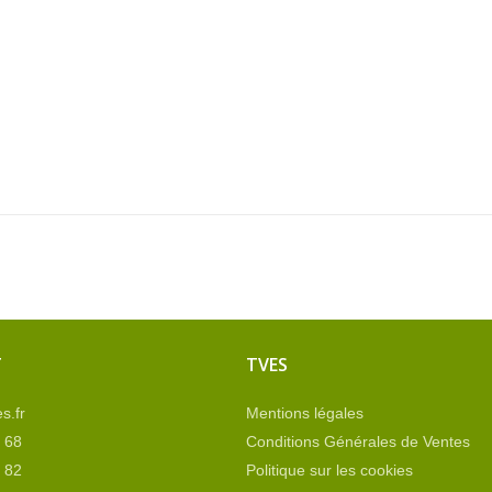
T
TVES
s.fr
Mentions légales
 68
Conditions Générales de Ventes
 82
Politique sur les cookies