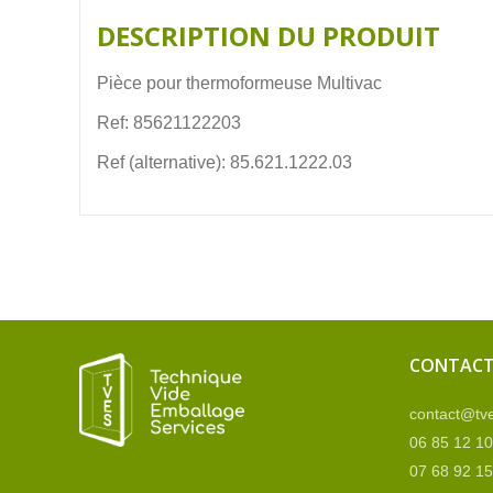
DESCRIPTION DU PRODUIT
Pièce pour thermoformeuse Multivac
Ref: 85621122203
Ref (alternative): 85.621.1222.03
CONTAC
contact@tve
06 85 12 10
07 68 92 15