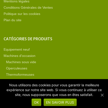
Mentions légales
Conditions Générales de Ventes
Politique sur les cookies
Plan du site
CATÉGORIES DE PRODUITS
Equipement neuf
Machines d'occasion
Machines sous vide
Operculeuses
Thermoformeuses
Non classé
Nous utilisons des cookies pour vous garantir la meilleure
Pièces détachées
expérience sur notre site web. Si vous continuez à utiliser ce
site, nous supposerons que vous en êtes satisfait.
OK
EN SAVOIR PLUS
Copyright TVES – Technique Vide Emballage Service © 2019