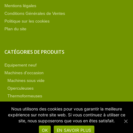
Mentions légales
Conditions Générales de Ventes
Politique sur les cookies
Plan du site
CATÉGORIES DE PRODUITS
Equipement neuf
Machines d'occasion
Machines sous vide
Operculeuses
Thermoformeuses
Non classé
Nous utilisons des cookies pour vous garantir la meilleure
Pièces détachées
expérience sur notre site web. Si vous continuez à utiliser ce
site, nous supposerons que vous en êtes satisfait.
OK
EN SAVOIR PLUS
Copyright TVES – Technique Vide Emballage Service © 2019