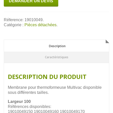
DEMANDER UN DEVIS
Réference: 19010049.
Catégorie :
Pièces détachées
.
Description
Description
Caractéristiques
DESCRIPTION DU PRODUIT
Membrane pour thermoformeuse Multivac disponible
sous différentes tailles.
Largeur 100
Références disponibles:
19010049150 19010049160 19010049170