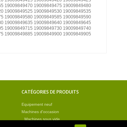
65 19009849470 19009849475 19009849480
20 19009849525 19009849530 19009849535
75 19009849580 19009849585 19009849590
30 19009849635 19009849640 19009849645
05 19009849715 19009849730 19009849740
75 19009849885 19009849900 19009849905
CATÉGORIES DE PRODUITS
Equipement neuf
Machines d'occasion
Machines sous vide
Operculeuses