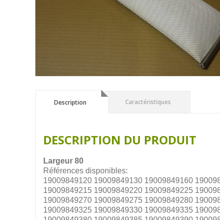
Description
Caractéristiques
Description
DESCRIPTION DU PRODUIT
Largeur 80
Références disponibles:
19009849120 19009849130 19009849160 19009
19009849215 19009849220 19009849225 19009
19009849270 19009849275 19009849280 19009
19009849325 19009849330 19009849335 19009
19009849380 19009849385 19009849390 19009