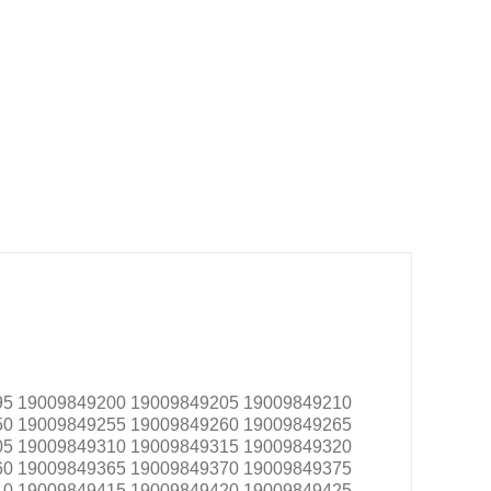
95 19009849200 19009849205 19009849210
50 19009849255 19009849260 19009849265
05 19009849310 19009849315 19009849320
60 19009849365 19009849370 19009849375
10 19009849415 19009849420 19009849425