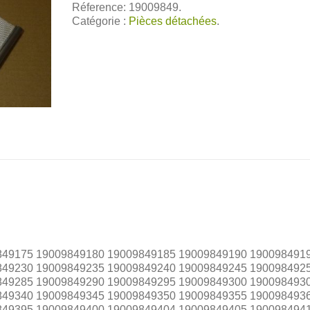
Réference: 19009849.
Catégorie :
Pièces détachées
.
849175 19009849180 19009849185 19009849190 190098491
849230 19009849235 19009849240 19009849245 190098492
849285 19009849290 19009849295 19009849300 190098493
849340 19009849345 19009849350 19009849355 190098493
849395 19009849400 19009849404 19009849405 190098494