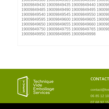
19009849430 19009849435 19009849440 19009
19009849485 19009849490 19009849495 19009
19009849540 19009849545 19009849550 19009
19009849595 19009849600 19009849605 19009
19009849650 19009849655 19009849660 19009
19009849750 19009849755 19009849765 19009
19009849950 19009849995 19009849998
CONTAC
contact@tve
06 85 12 10
07 68 92 15
Contactez 