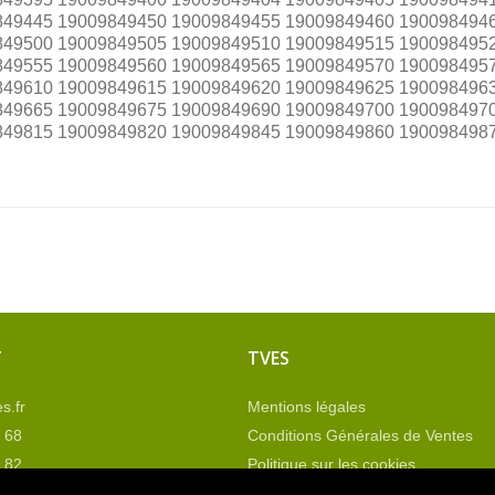
849445 19009849450 19009849455 19009849460 190098494
849500 19009849505 19009849510 19009849515 190098495
849555 19009849560 19009849565 19009849570 190098495
849610 19009849615 19009849620 19009849625 190098496
849665 19009849675 19009849690 19009849700 190098497
849815 19009849820 19009849845 19009849860 190098498
T
TVES
s.fr
Mentions légales
 68
Conditions Générales de Ventes
 82
Politique sur les cookies
nous
Plan du site