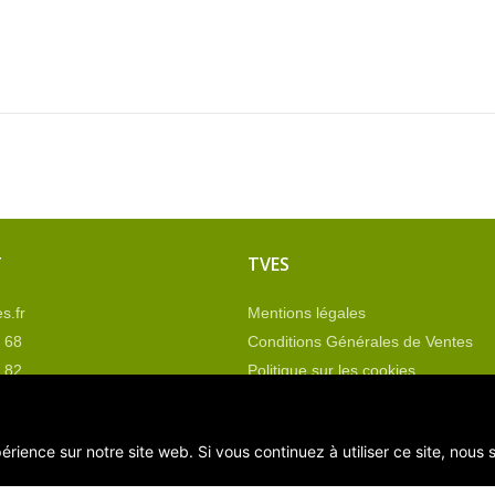
T
TVES
s.fr
Mentions légales
 68
Conditions Générales de Ventes
 82
Politique sur les cookies
nous
Plan du site
érience sur notre site web. Si vous continuez à utiliser ce site, nous