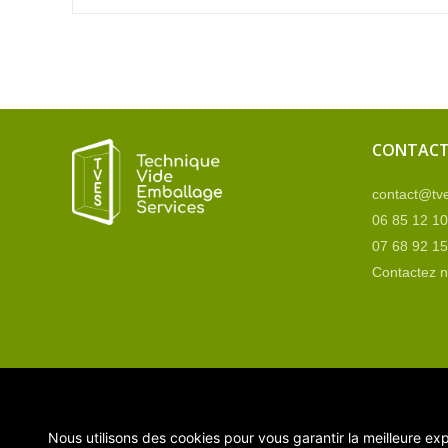
CONTAC
contact@tve
06 85 12 10
07 68 92 15
Contactez 
Nous utilisons des cookies pour vous garantir la meilleure exp
Copyright TVES – Technique Vide Emballage Service © 20