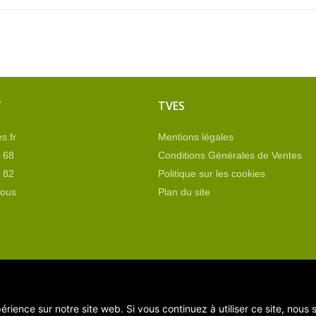
T
TVES
s.fr
Mentions légales
 68
Conditions Générales de Ventes
 82
Politique sur les cookies
nous
Plan du site
érience sur notre site web. Si vous continuez à utiliser ce site, nous
19