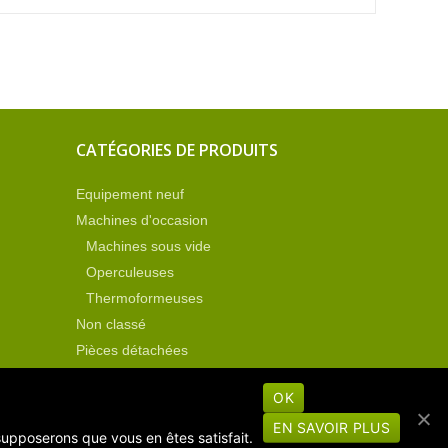
CATÉGORIES DE PRODUITS
Equipement neuf
Machines d'occasion
Machines sous vide
Operculeuses
Thermoformeuses
Non classé
Pièces détachées
OK
EN SAVOIR PLUS
 supposerons que vous en êtes satisfait.