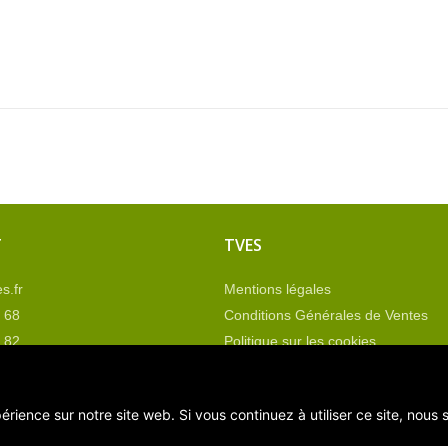
T
TVES
s.fr
Mentions légales
 68
Conditions Générales de Ventes
 82
Politique sur les cookies
nous
Plan du site
érience sur notre site web. Si vous continuez à utiliser ce site, nous