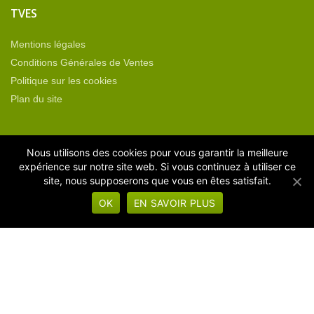
TVES
Mentions légales
Conditions Générales de Ventes
Politique sur les cookies
Plan du site
CATÉGORIES DE PRODUITS
Nous utilisons des cookies pour vous garantir la meilleure
expérience sur notre site web. Si vous continuez à utiliser ce
site, nous supposerons que vous en êtes satisfait.
Equipement neuf
OK
EN SAVOIR PLUS
Machines d'occasion
Machines sous vide
Operculeuses
Thermoformeuses
Non classé
Pièces détachées